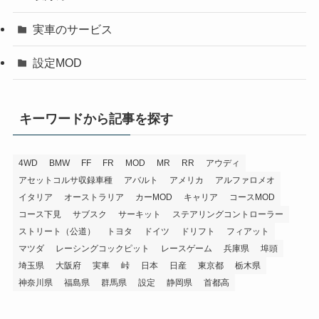
実車のサービス
設定MOD
キーワードから記事を探す
4WD
BMW
FF
FR
MOD
MR
RR
アウディ
アセットコルサ収録車種
アバルト
アメリカ
アルファロメオ
イタリア
オーストラリア
カーMOD
キャリア
コースMOD
コース下見
サブスク
サーキット
ステアリングコントローラー
ストリート（公道）
トヨタ
ドイツ
ドリフト
フィアット
マツダ
レーシングコックピット
レースゲーム
兵庫県
埠頭
埼玉県
大阪府
実車
峠
日本
日産
東京都
栃木県
神奈川県
福島県
群馬県
設定
静岡県
首都高