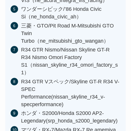
VIS（ne_acura_integra_vis_racing）
ワンダーシビック/’86 Honda Civic
Si（ne_honda_civic_ah）
三菱・GTO/Pit Road M-Mitsubishi GTO
Twin
Turbo（ne_mitsubishi_gto_wangan）
R34 GTR Nismo/Nissan Skyline GT-R
R34 Nismo Omori Factory
S1（nissan_skyline_r34_omori_factory_s
1）
R34 GTR Vスペック/Skyline GT-R R34 V-
SPEC
Performance(nissan_skyline_r34_v-
specperformance)
ホンダ・S2000/Honda S2000 AP2-
Legendary(srp_honda_s2000_legendary)
マツダ・RX-7/Mazda RX-7 Re amemiya