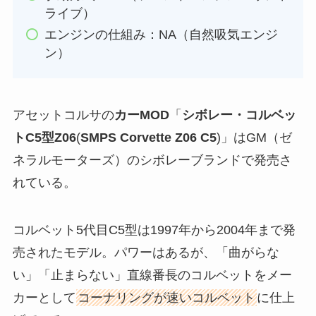
ライブ）
エンジンの仕組み：NA（自然吸気エンジ
ン）
アセットコルサの
カーMOD
「
シボレー・コルベッ
トC5型Z06
(
SMPS Corvette Z06 C5
)」はGM（ゼ
ネラルモーターズ）のシボレーブランドで発売さ
れている。
コルベット5代目C5型は1997年から2004年まで発
売されたモデル。パワーはあるが、「曲がらな
い」「止まらない」直線番長のコルベットをメー
カーとして
コーナリングが速いコルベット
に仕上