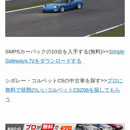
SMPSカーパックの10台を入手する(無料)>>
Simply
Sideways.7zをダウンロードする
シボレー・コルベットC5の中古車を探す>>
プロに
無料で状態のいいコルベットC5Z06を探してもら
う